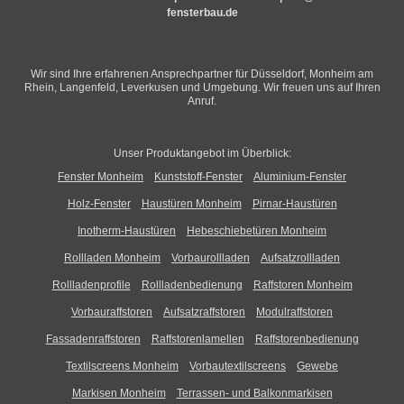
fensterbau.de
Wir sind Ihre erfahrenen Ansprechpartner für Düsseldorf, Monheim am
Rhein, Langenfeld, Leverkusen und Umgebung. Wir freuen uns auf Ihren
Anruf.
Unser Produktangebot im Überblick:
Fenster Monheim
Kunststoff-Fenster
Aluminium-Fenster
Holz-Fenster
Haustüren Monheim
Pirnar-Haustüren
Inotherm-Haustüren
Hebeschiebetüren Monheim
Rollladen Monheim
Vorbaurollladen
Aufsatzrollladen
Rollladenprofile
Rollladenbedienung
Raffstoren Monheim
Vorbauraffstoren
Aufsatzraffstoren
Modulraffstoren
Fassadenraffstoren
Raffstorenlamellen
Raffstorenbedienung
Textilscreens Monheim
Vorbautextilscreens
Gewebe
Markisen Monheim
Terrassen- und Balkonmarkisen