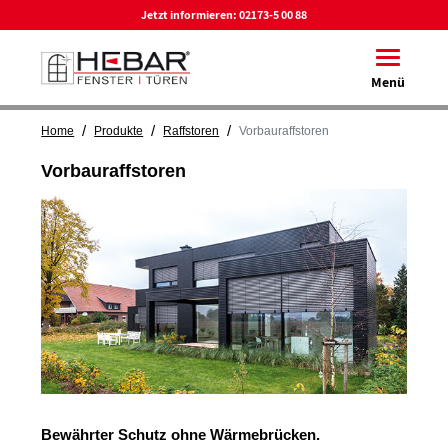
Jetzt informieren:
02173-5 00 88
Toggle na
Menü
/
/
/
Home
Produkte
Raffstoren
Vorbauraffstoren
Vorbauraffstoren
Bewährter Schutz ohne Wärmebrücken.