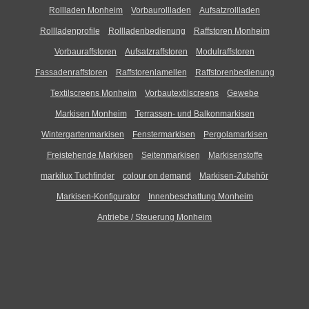
Rollladen Monheim
Vorbaurollladen
Aufsatzrollladen
Rollladenprofile
Rollladenbedienung
Raffstoren Monheim
Vorbauraffstoren
Aufsatzraffstoren
Modulraffstoren
Fassadenraffstoren
Raffstorenlamellen
Raffstorenbedienung
Textilscreens Monheim
Vorbautextilscreens
Gewebe
Markisen Monheim
Terrassen- und Balkonmarkisen
Wintergartenmarkisen
Fenstermarkisen
Pergolamarkisen
Freistehende Markisen
Seitenmarkisen
Markisenstoffe
markilux Tuchfinder
colour on demand
Markisen-Zubehör
Markisen-Konfigurator
Innenbeschattung Monheim
Antriebe / Steuerung Monheim