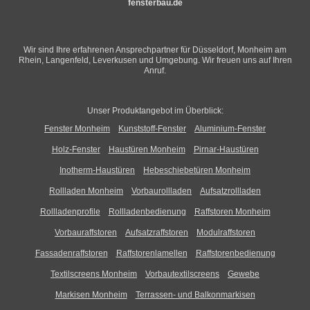
fensterbau.de
Wir sind Ihre erfahrenen Ansprechpartner für Düsseldorf, Monheim am
Rhein, Langenfeld, Leverkusen und Umgebung. Wir freuen uns auf Ihren
Anruf.
Unser Produktangebot im Überblick:
Fenster Monheim
Kunststoff-Fenster
Aluminium-Fenster
Holz-Fenster
Haustüren Monheim
Pirnar-Haustüren
Inotherm-Haustüren
Hebeschiebetüren Monheim
Rollladen Monheim
Vorbaurollladen
Aufsatzrollladen
Rollladenprofile
Rollladenbedienung
Raffstoren Monheim
Vorbauraffstoren
Aufsatzraffstoren
Modulraffstoren
Fassadenraffstoren
Raffstorenlamellen
Raffstorenbedienung
Textilscreens Monheim
Vorbautextilscreens
Gewebe
Markisen Monheim
Terrassen- und Balkonmarkisen