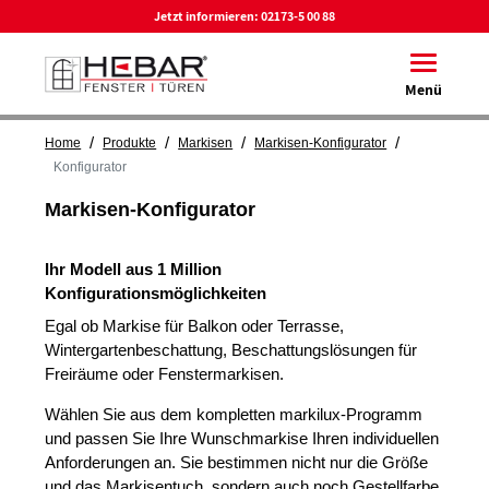
Jetzt informieren:
02173-5 00 88
Toggle na
Menü
/
/
/
/
Home
Produkte
Markisen
Markisen-Konfigurator
Konfigurator
Markisen-Konfigurator
Ihr Modell aus 1 Million
Konfigurationsmöglichkeiten
Egal ob Markise für Balkon oder Terrasse,
Wintergartenbeschattung, Beschattungslösungen für
Freiräume oder Fenstermarkisen.
Wählen Sie aus dem kompletten markilux-Programm
und passen Sie Ihre Wunschmarkise Ihren individuellen
Anforderungen an. Sie bestimmen nicht nur die Größe
und das Markisentuch, sondern auch noch Gestellfarbe,